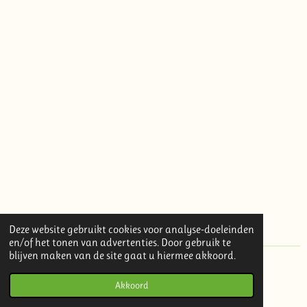
Deze website gebruikt cookies voor analyse-doeleinden
en/of het tonen van advertenties. Door gebruik te
blijven maken van de site gaat u hiermee akkoord.
© Atelier Hout, Klei en Papier / All rights reserved
Akkoord
Powered by
JouwWeb