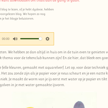
 je kunt downloaden om thuis aan de gang te gaan.
blog te lezen, of je hebt dyslexie, hebben
 voorgelezen blog. We hopen zo nog
n je het blogje beluisteren.
00:00
M
S
u
e
 eten. We hebben ze dan altijd in huis om in de tuin even te genieten van 
t
t
euk thema voor de tekenclub kunnen zijn! En zie hier, dat bleek een goe
e
t
 felle kleuren, gemaakt met aquarelverf. Let op, voor deze techniek g
i
Het zou zonde zijn als je papier voor je neus scheurt en je een natte kle
n
k. Je maakt de worm van je ijs eerst met water op je papier en tikt
g
olven in je met water gemaakte ijsvorm.
s