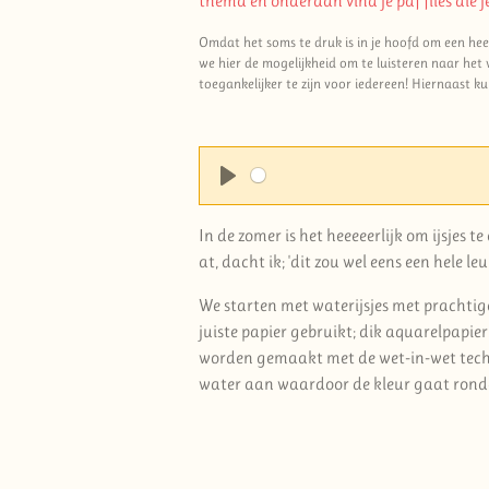
thema en onderaan vind je pdf files die
Omdat het soms te druk is in je hoofd om een heel 
we hier de mogelijkheid om te luisteren naar het
toegankelijker te zijn voor iedereen! Hiernaast ku
P
l
In de zomer is het heeeeerlijk om ijsjes te
a
at, dacht ik; 'dit zou wel eens een hele l
y
We starten met waterijsjes met prachtige
juiste papier gebruikt; dik aquarelpapier. 
worden gemaakt met de wet-in-wet technie
water aan waardoor de kleur gaat rondg